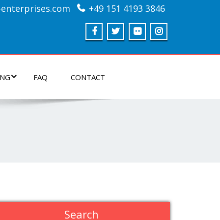
enterprises.com
+49 151 4193 3846
ING
FAQ
CONTACT
Search