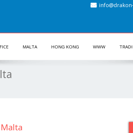
info@drakon-
FICE
MALTA
HONG KONG
WWW
TRAD
lta
 Malta