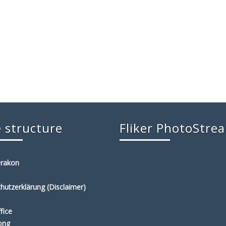
 structure
Fliker PhotoStre
Drakon
hutzerklärung (Disclaimer)
fice
ong